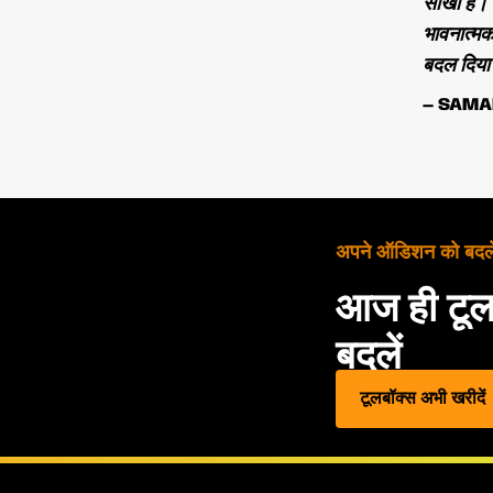
सीखा है। 
भावनात्मक
बदल दिया 
— SAMA
अपने ऑडिशन को बदले
आज ही टूल
बदलें
टूलबॉक्स अभी खरीदें