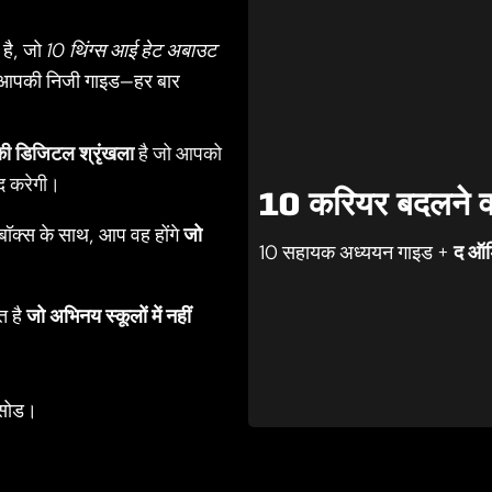
 है, जो
10 थिंग्स आई हेट अबाउट
ै—आपकी निजी गाइड—हर बार
ी डिजिटल श्रृंखला
है जो आपको
द करेगी।
10 करियर बदलने व
बॉक्स के साथ, आप वह होंगे
जो
10 सहायक अध्ययन गाइड +
द ऑड
त है
जो अभिनय स्कूलों में नहीं
िसोड।