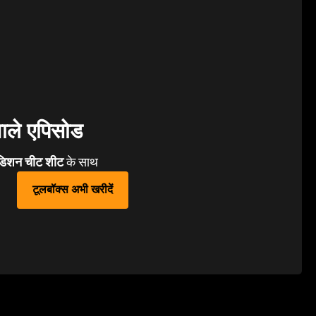
ाले एपिसोड
िशन चीट शीट
के साथ
टूलबॉक्स अभी खरीदें