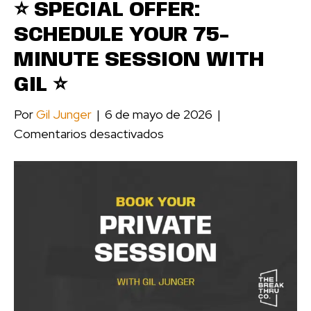
⭐️ SPECIAL OFFER:
SCHEDULE YOUR 75-
MINUTE SESSION WITH
GIL ⭐️
Por
Gil Junger
|
6 de mayo de 2026
|
en
Comentarios desactivados
⭐️
SPECIAL
OFFER:
Schedule
Your
75-
Minute
Session
with