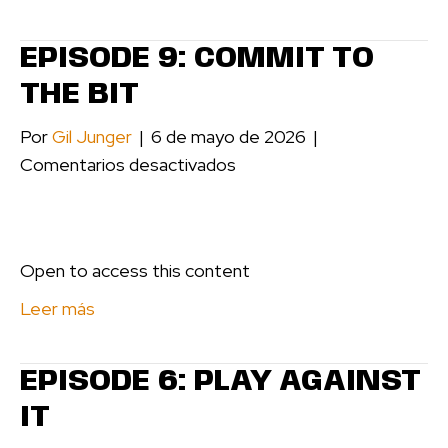
In
Your
EPISODE 9: COMMIT TO
Apartment
THE BIT
Por
Gil Junger
|
6 de mayo de 2026
|
en
Comentarios desactivados
Episode
9:
Commit
Open to access this content
to
the
Leer más
Bit
EPISODE 6: PLAY AGAINST
IT