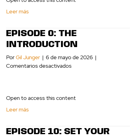
Takeaway
+
Leer más
Schedule
Your
EPISODE 0: THE
75-
INTRODUCTION
Minute
Session
Por
Gil Junger
|
6 de mayo de 2026
|
with
en
Comentarios desactivados
Gil
Episode
🎬
0:
The
Open to access this content
Introduction
Leer más
EPISODE 10: SET YOUR