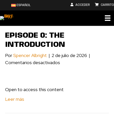
ACCEDER
CARRITO
ESPAÑOL
EPISODE 0: THE
INTRODUCTION
Por
Spencer Albright
|
2 de julio de 2026
|
en
Comentarios desactivados
Episode
0:
The
Open to access this content
Introduction
Leer más