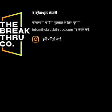
द ब्रेकथ्रू कंपनी
सामान्य या मीडिया पूछताछ के लिए, कृपया
info@thebreakthruco.com
पर संपर्क करें
हमें फॉलो करें