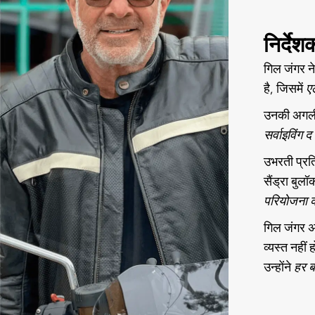
निर्दे
गिल जंगर न
है, जिसमें
ए
उनकी अगली
सर्वाइविंग द
उभरती प्रति
सैंड्रा बुल
परियोजना क
गिल जंगर अप
व्यस्त नहीं 
उन्होंने
हर ब