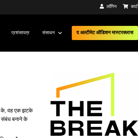
लॉगिन
कार्ट
द अल्टीमेट ऑडिशन मास्टरक्लास
प्रशंसापत्र
संसाधन
ति के, वह एक झटके
ंबंध बनाने के